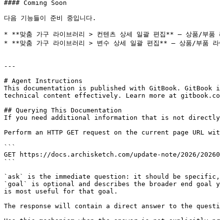
#### Coming Soon

다음 기능들이 준비 중입니다.

* **맞춤 가구 라이브러리 > 컨텐츠 상세 일괄 편집** — 상품/부
* **맞춤 가구 라이브러리 > 변수 상세 일괄 편집** — 상품/부품
---

# Agent Instructions

This documentation is published with GitBook. GitBook i
technical content effectively. Learn more at gitbook.co
## Querying This Documentation

If you need additional information that is not directly
Perform an HTTP GET request on the current page URL wit
```

GET https://docs.archisketch.com/update-note/2026/20260
```

`ask` is the immediate question: it should be specific,
`goal` is optional and describes the broader end goal y
is most useful for that goal.

The response will contain a direct answer to the questi