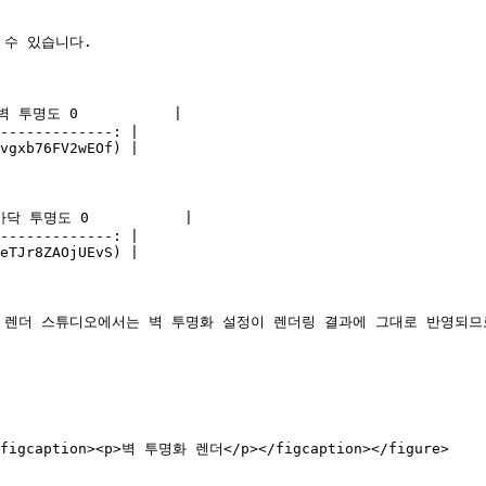
수 있습니다.

벽 투명도 0           |

-------------: |

vgxb76FV2wEOf) |

바닥 투명도 0           |

-------------: |

eTJr8ZAOjUEvS) |

렌더 스튜디오에서는 벽 투명화 설정이 렌더링 결과에 그대로 반영되므로, 
><figcaption><p>벽 투명화 렌더</p></figcaption></figure>
