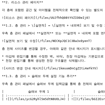
**2. 리소스 관리 페이지**

각 층에 포함된 공간 및 아이템을 전체적으로 확인할 수 있는 별도의 
![리소스 관리 페이지](/files/UUJfhhQ08tYVZIO0eIj0)

**1.2. 층 관리 > \[실면적] ↔ \[실면적 + 내외벽] 보기 및 수정 
우측 층 관리 패널에서 **실면적** 또는 **실면적 + 내외벽 포함 면
![실면적 보기 및 수정](/files/NECKpJQC1C3Ba3x0yenT)

층 전체 사이즈를 변경할 경우, 아래와 같은 안내 메시지가 표시됩니다
* 마감재 편집기를 통해 수정한 벽, 바닥, 천장 마감재는 기본값으로 
* 천장 편집기를 통해 생성한 천장 구조물은 삭제됩니다.

![사이즈 변경 안내 메시지](/files/1kmsomDnCgZIti4eFkYV)

**1.3. 층 관리 > 슬래브 두께 설정 기능 추가**

우측 층 관리 패널에서 슬래브 두께 입력값을 통해 층 전체의 슬래브 
|             슬래브 두께 1             |            슬래브
| :------------------------------: | :-----------------
| ![](/files/ycG2Ryhl5m5dtN8UOLJ4) | ![](/files/bGI2Esr