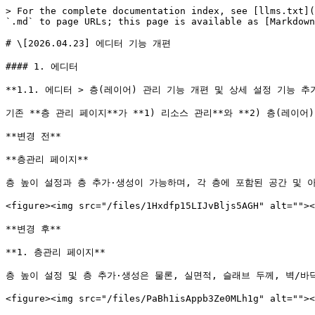
> For the complete documentation index, see [llms.txt](
`.md` to page URLs; this page is available as [Markdown
# \[2026.04.23] 에디터 기능 개편

#### 1. 에디터

**1.1. 에디터 > 층(레이어) 관리 기능 개편 및 상세 설정 기능 추가
기존 **층 관리 페이지**가 **1) 리소스 관리**와 **2) 층(레이어
**변경 전**

**층관리 페이지**

층 높이 설정과 층 추가·생성이 가능하며, 각 층에 포함된 공간 및 
<figure><img src="/files/1Hxdfp15LIJvBljs5AGH" alt="
**변경 후**

**1. 층관리 페이지**

층 높이 설정 및 층 추가·생성은 물론, 실면적, 슬래브 두께, 벽/바
<figure><img src="/files/PaBh1isAppb3Ze0MLh1g" alt="