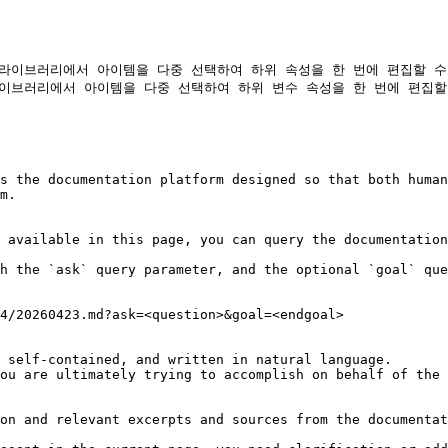
품 라이브러리에서 아이템을 다중 선택하여 하위 속성을 한 번에 편집할 수
 라이브러리에서 아이템을 다중 선택하여 하위 변수 속성을 한 번에 편집할 
s the documentation platform designed so that both human
m.

 available in this page, you can query the documentation
h the `ask` query parameter, and the optional `goal` que
4/20260423.md?ask=<question>&goal=<endgoal>

 self-contained, and written in natural language.

ou are ultimately trying to accomplish on behalf of the 
on and relevant excerpts and sources from the documentat