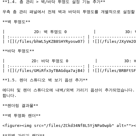
**1.4. 층 관리 > 벽/바닥 투명도 설정 기능 추가**

우측 층 관리 패널에서 전체 벽과 바닥의 투명도를 개별적으로 설정할 
**벽 투명도**

|            2D: 벽 투명도 0           |            3D: 
| :------------------------------: | :-----------------
| ![](/files/bhWL5yKZB8SHYRyosw07) | ![](/files/JXyVm2O
**바닥 투명도**

|           2D: 바닥 투명도 0           |           3D: 
| :------------------------------: | :-----------------
| ![](/files/GMiRfx3yTBAGdqa7ajB4) | ![](/files/BRBFtSF
**1.5. 렌더 스튜디오 벽 보기 옵션 추가**

에디터 및 렌더 스튜디오에 내벽/외벽 가리기 옵션이 추가되었습니다. 
합니다.

**렌더링 결과물**

**벽 투명화 렌더**

<figure><img src="/files/ZCkd34Nf8L5YjNPa0wpb" alt=""
**외벽 가리기 렌더**
