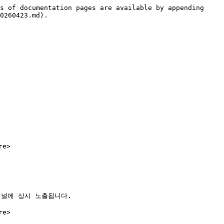
s of documentation pages are available by appending 
0260423.md).

e>

널에 상시 노출됩니다.

e>
