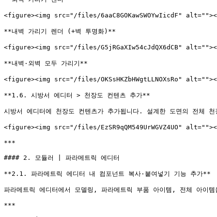
<figure><img src="/files/6aaC8GOKawSWOYwIicdF" alt=""
**내벽 가리기 렌더 (+벽 투명화)**

<figure><img src="/files/G5jRGaXIw54cJdQX6dCB" alt="
**내벽·외벽 모두 가리기**

<figure><img src="/files/OKSsHKZbHWgtLLNOXsRo" alt=""
**1.6. 시방서 에디터 > 천장도 컨텐츠 추가**

시방서 에디터에 천장도 컨텐츠가 추가됩니다. 설계한 도면의 전체 천장
<figure><img src="/files/EzSR9qQM549UrWGVZ4UO" alt="
***

#### 2. 모듈러 | 파라메트릭 에디터

**2.1. 파라메트릭 에디터 내 컴포넌트 복사·붙여넣기 기능 추가**

파라메트릭 에디터에서 모델링, 파라메트릭 부품 아이템, 전체 아이템을 
***
