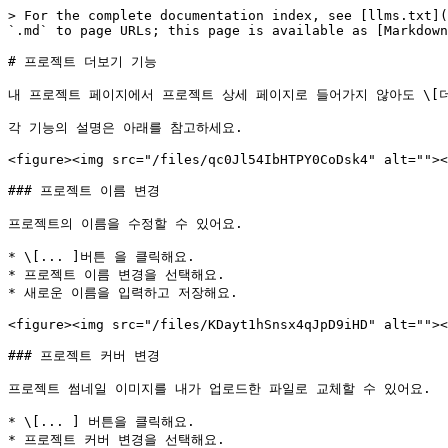
> For the complete documentation index, see [llms.txt](
`.md` to page URLs; this page is available as [Markdown
# 프로젝트 더보기 기능

내 프로젝트 페이지에서 프로젝트 상세 페이지로 들어가지 않아도 \[더보
각 기능의 설명은 아래를 참고하세요.

<figure><img src="/files/qc0Jl54IbHTPY0CoDsk4" alt=""><
### 프로젝트 이름 변경

프로젝트의 이름을 수정할 수 있어요.

* \[... ]버튼 을 클릭해요.

* 프로젝트 이름 변경을 선택해요.

* 새로운 이름을 입력하고 저장해요.

<figure><img src="/files/KDayt1hSnsx4qJpD9iHD" alt=""><
### 프로젝트 커버 변경

프로젝트 썸네일 이미지를 내가 업로드한 파일로 교체할 수 있어요.

* \[... ] 버튼을 클릭해요.

* 프로젝트 커버 변경을 선택해요.
