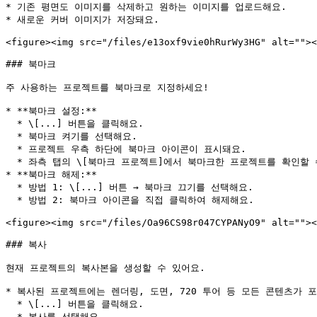
* 기존 평면도 이미지를 삭제하고 원하는 이미지를 업로드해요.

* 새로운 커버 이미지가 저장돼요.

<figure><img src="/files/e13oxf9vie0hRurWy3HG" alt=""><
### 북마크

주 사용하는 프로젝트를 북마크로 지정하세요!

* **북마크 설정:**

  * \[...] 버튼을 클릭해요.

  * 북마크 켜기를 선택해요.

  * 프로젝트 우측 하단에 북마크 아이콘이 표시돼요.

  * 좌측 탭의 \[북마크 프로젝트]에서 북마크한 프로젝트를 확인할 수 있어요.

* **북마크 해제:**

  * 방법 1: \[...] 버튼 → 북마크 끄기를 선택해요.

  * 방법 2: 북마크 아이콘을 직접 클릭하여 해제해요.

<figure><img src="/files/Oa96CS98r047CYPANyO9" alt=""><
### 복사

현재 프로젝트의 복사본을 생성할 수 있어요.

* 복사된 프로젝트에는 렌더링, 도면, 720 투어 등 모든 콘텐츠가 포
  * \[...] 버튼을 클릭해요.

  * 복사를 선택해요.
