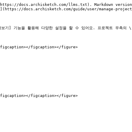
https://docs.archisketch.com/llms.txt). Markdown version
](https://docs.archisketch.com/guide/user/manage-project
기] 기능을 활용해 다양한 설정을 할 수 있어요. 프로젝트 우측의 \[.
figcaption></figcaption></figure>

figcaption></figcaption></figure>
