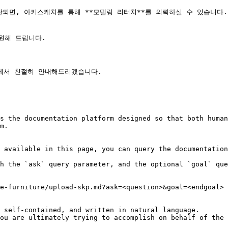
단되면, 아키스케치를 통해 **모델링 리터치**를 의뢰하실 수 있습니다.

해 드립니다.

에서 친절히 안내해드리겠습니다.

s the documentation platform designed so that both human
m.

 available in this page, you can query the documentation
h the `ask` query parameter, and the optional `goal` que
e-furniture/upload-skp.md?ask=<question>&goal=<endgoal>

 self-contained, and written in natural language.

ou are ultimately trying to accomplish on behalf of the 