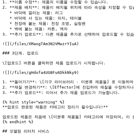
1. **이름 수정**: 제품의 이름을 수정할 수 있습니다.

2. **제품 배치**: 제품이 배치될 위치에 따라 속성을 지정할 수 있습
   * 바닥에 깔리는 제품: 러그

   * 바닥에 서 있는 제품: 의자, 테이블

   * 천장에 붙는 제품: 천장 조명, 실링팬

   * 벽에 붙는 제품: 커튼, 액자

3. **추가 업로드**: 다른 제품을 추가로 선택하여 업로드할 수 있습
![](/files/XMaogTAm3N2VMwzrYIuA)

### 3단계. 업로드

\[업로드] 버튼을 클릭하면 제품 업로드가 시작됩니다.

![](/files/gHdofa4UGBFu6DkkNky9)

1. **돌아가기**: \[가구 라이브러리 - 미분류 제품들] 로 이동하
2. **재질 변경하기**: \[Effector]에 진입하여 재질을 수정하거
3. **추가 업로드**: 이어서 추가 제품 업로드가 가능합니다.

{% hint style="warning" %}

**업로드 완료된 제품은 카테고리 정리가 필수입니다!**

업로드된 제품은 처음에 \[미분류 제품들] 카테고리에 저장되며, 이
{% endhint %}

## 모델링 리터치 서비스
