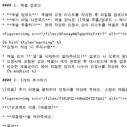
#### 1. 엑셀 업로드

* **엑셀 업로드**: 엑셀에 요청 리스트를 작성한 후 파일을 업로드
* **예시 파일 다운로드**: 엑셀 양식은 \[엑셀 추출/업로드 → 예
* **엑셀 추출하기**: 현재 작성한 요청서 상의 리스트를 엑셀로 추
<figure><img src="/files/OFnoayWW7gqntUiFrYrT" alt=""><
{% hint style="warning" %}

**요청서 작성 시 주의사항**

* 엑셀 표의 **'열'을 삭제하지 말아주세요!** 업로드 시 오류의 원
* 요청서에 포함된 모든 제품이 제작 완료된 후 대시보드에 최종 업로
* 비슷한 제품군끼리 묶어 적절한 양으로 나누어 요청서를 작성해 주시
  {% endhint %}

#### 2. 1개씩 추가하기

\[제품] 추가 버튼을 클릭하여 요청서를 작성해 주세요. 소량의 제품을
<figure><img src="/files/f39JPZLrkBeGOYIE7pU1" alt=""><
**\*프로젝트 이름 (제품명)**

* **제품명**을 적어주세요.

**품질**
