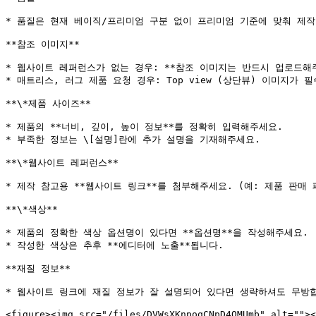
* 품질은 현재 베이직/프리미엄 구분 없이 프리미엄 기준에 맞춰 제작
**참조 이미지**

* 웹사이트 레퍼런스가 없는 경우: **참조 이미지는 반드시 업로드해주
* 매트리스, 러그 제품 요청 경우: Top view (상단뷰) 이미지가 필
**\*제품 사이즈**

* 제품의 **너비, 깊이, 높이 정보**를 정확히 입력해주세요.

* 부족한 정보는 \[설명]란에 추가 설명을 기재해주세요.

**\*웹사이트 레퍼런스**

* 제작 참고용 **웹사이트 링크**를 첨부해주세요. (예: 제품 판매 
**\*색상**

* 제품의 정확한 색상 옵션명이 있다면 **옵션명**을 작성해주세요.

* 작성한 색상은 추후 **에디터에 노출**됩니다.

**재질 정보**

* 웹사이트 링크에 재질 정보가 잘 설명되어 있다면 생략하셔도 무방합
<figure><img src="/files/DVWsXKnpoqCNpD4QMUmb" alt=""><