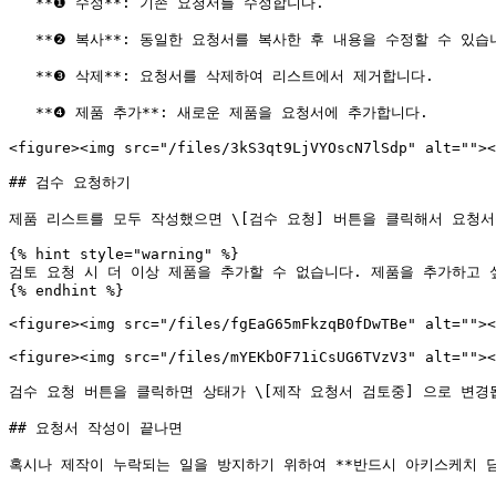
   **❶ 수정**: 기존 요청서를 수정합니다.

   **❷ 복사**: 동일한 요청서를 복사한 후 내용을 수정할 수 있습니다.

   **❸ 삭제**: 요청서를 삭제하여 리스트에서 제거합니다.

   **❹ 제품 추가**: 새로운 제품을 요청서에 추가합니다.

<figure><img src="/files/3kS3qt9LjVYOscN7lSdp" alt=""><
## 검수 요청하기

제품 리스트를 모두 작성했으면 \[검수 요청] 버튼을 클릭해서 요청서
{% hint style="warning" %}

검토 요청 시 더 이상 제품을 추가할 수 없습니다. 제품을 추가하고 
{% endhint %}

<figure><img src="/files/fgEaG65mFkzqB0fDwTBe" alt=""><
<figure><img src="/files/mYEKbOF71iCsUG6TVzV3" alt=""><
검수 요청 버튼을 클릭하면 상태가 \[제작 요청서 검토중] 으로 변경됩
## 요청서 작성이 끝나면

혹시나 제작이 누락되는 일을 방지하기 위하여 **반드시 아키스케치 담