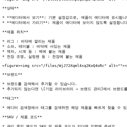
**상태**

* **에디터에서 보기**: 기본 설정값으로, 제품이 에디터에 표시됩니다
* **에디터에서 가리기**: 제품이 에디터에 보이지 않도록 설정합니다.
**제품 위치**

* 러그 : 바닥에 깔리는 제품

* 소파, 테이블 : 바닥에 서있는 제품

* 액자, 시계 등 : 벽에 붙는 제품

* 천장 조명, 실링팬 등 : 천장에 붙는 제품

<figure><img src="/files/WjJ72Xqml4sq2KoQ4oRc" alt=""><
**브랜드**

* 브랜드를 검색해서 추가할 수 있습니다.

* 추가되지 않는다면 \[기업 라이브러리 → 브랜드 관리]에서 브랜드를
**태그**

* 에디터 검색창에서 태그를 검색하면 해당 제품을 빠르게 찾을 수 있
**SKU / 제품 코드**

* 관리 중인 별도의 SKU 및 제품 코드가 있다면 입력해 주세요.
