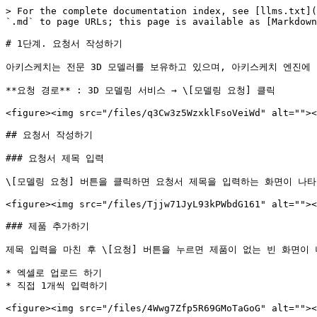
> For the complete documentation index, see [llms.txt](
`.md` to page URLs; this page is available as [Markdown
# 1단계. 요청서 작성하기

아키스케치는 전문 3D 모델러를 보유하고 있으며, 아키스케치 엔진에
**요청 경로** : 3D 모델링 서비스 → \[모델링 요청] 클릭

<figure><img src="/files/q3Cw3z5WzxklFsoVeiWd" alt=""><
## 요청서 작성하기

### 요청서 제목 입력

\[모델링 요청] 버튼을 클릭하면 요청서 제목을 입력하는 화면이 나타
<figure><img src="/files/Tjjw71JyL93kPWbdG161" alt=""><
### 제품 추가하기

제목 입력을 마친 후 \[요청] 버튼을 누르면 제품이 없는 빈 화면이 
* 엑셀로 업로드 하기

* 직접 1개씩 입력하기

<figure><img src="/files/4Wwg7Zfp5R69GMoTaGoG" alt=""><