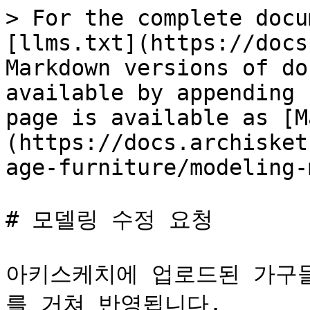
> For the complete docu
[llms.txt](https://docs
Markdown versions of do
available by appending 
page is available as [M
(https://docs.archisket
age-furniture/modeling-
# 모델링 수정 요청

아키스케치에 업로드된 가구들
를 거쳐 반영됩니다.
