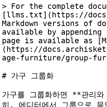
> For the complete docu
[llms.txt](https://docs
Markdown versions of do
available by appending 
page is available as [M
(https://docs.archisket
age-furniture/group-fur
# 가구 그룹화

가구를 그룹화하면 **관리와
히, 에디터에서 그룹으로 묶