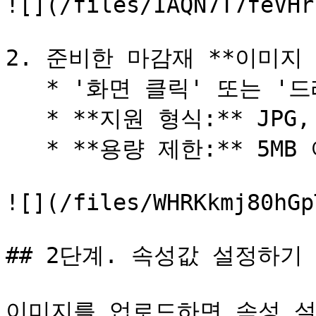
![](/files/IAQN7T7feVHr
2. 준비한 마감재 **이미지 
   * '화면 클릭' 또는 '드래그 앤 드롭' 지원

   * **지원 형식:** JPG, PNG

   * **용량 제한:** 5MB 이하

![](/files/WHRKkmj80hGp
## 2단계. 속성값 설정하기

이미지를 업로드하면 속성 설