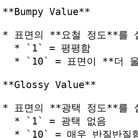
**Bumpy Value**

* 표면의 **요철 정도**를 
  * `1` = 평평함

  * `10` = 표면이 **더 울퉁불퉁하고 거칠게** 표현됨

**Glossy Value**

* 표면의 **광택 정도**를 
  * `1` = 광택 없음

  * `10` = 매우 반질반질함
