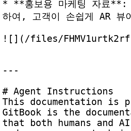
* **홍보용 마케팅 자료**
하여, 고객이 손쉽게 AR 뷰
![](/files/FHMV1urtk2rf
---

# Agent Instructions

This documentation is p
GitBook is the document
that both humans and AI