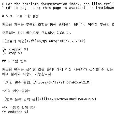
> For the complete documentation index, see [llms.txt](
`.md` to page URLs; this page is available as [Markdown
# 5.3. 모듈 조합 설정

커스텀 가구는 부품간 조합을 통해 완제품이 됩니다. 이러한 부품간 조
모듈러는 하기 화면으로 구성되어 있습니다.

![모듈러 화면](/files/QSTWRzqZsKDbYQ2G2CAk)

{% stepper %}

{% step %}

## 커스텀 변수

커스텀 변수는 설정된 값을 플래너에서 직접 사용자가 설정할 수 있는
하여 불러와 사용이 가능합니다.

![기업 변수 팝업](/files/CHAlsPsIn57m92cet2iM)

*기업 변수 팝업*

![변수 등록 입력 폼](/files/0UZNrouJ0uxjMe6e6nuW)

*변수 등록 입력 폼*

{% endstep %}
