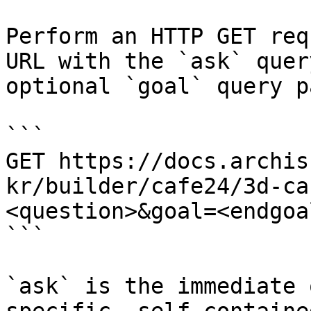
Perform an HTTP GET req
URL with the `ask` quer
optional `goal` query p
```

GET https://docs.archis
kr/builder/cafe24/3d-ca
<question>&goal=<endgoal
```

`ask` is the immediate 