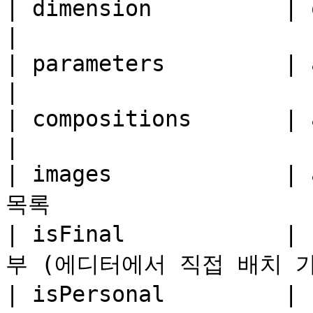
| dimension          | object  |  ✅  | 치수    
|

| parameters         | array   |  ✅  |
|

| compositions       | array   |  ✅  |
|

| images             |
목록                    
| isFinal            
부 (에디터에서 직접 배치 가능 여
| isPersonal         