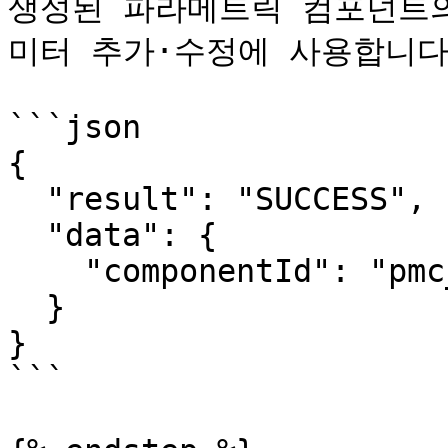
생성된 파라메트릭 컴포넌트의
미터 추가·수정에 사용합니다.
```json

{

  "result": "SUCCESS",

  "data": {

    "componentId": "pmc_abc123"

  }

}

```
