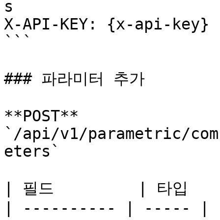
s

X-API-KEY: {x-api-key}

```

### 파라미터 추가

**POST** 
`/api/v1/parametric/com
eters`

| 필드         | 타입   
| ---------- | ----- | 