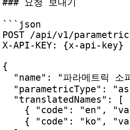
### 요청 보내기

```json

POST /api/v1/parametric

X-API-KEY: {x-api-key}

{

  "name": "파라메트릭 소파",

  "parametricType": "assembly",

  "translatedNames": [

    { "code": "en", "value": "Parametric Sofa" },

    { "code": "ko", "value": "파라메트릭 소파" }
