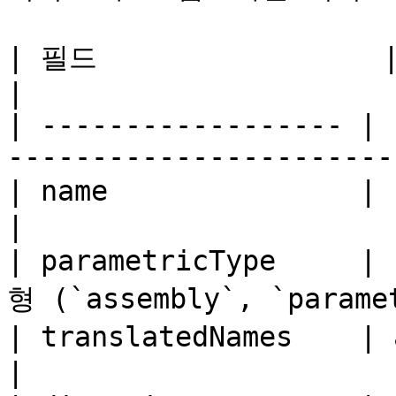
| 필드                 | 타입      |  필수 | 설명
|

| ------------------ | 
-----------------------
| name               | string  |  ✅  | 이름    
|

| parametricType     
형 (`assembly`, `paramet
| translatedNames    | array   |  ✅  | 
|
