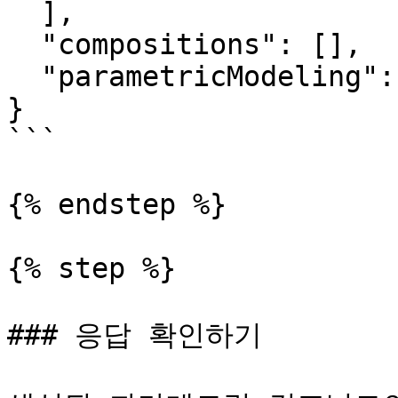
  ],

  "compositions": [],

  "parametricModeling": null

}

```

{% endstep %}

{% step %}

### 응답 확인하기
