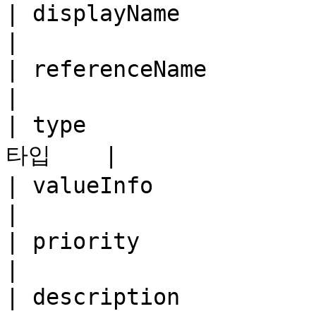
| displayName           
|

| referenceName         
|

| type                
타입    |

| valueInfo             |
|

| priority              
|

| description           | s