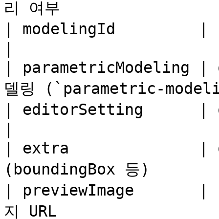
리 여부                  
| modelingId         | string  |     | 모델
|

| parametricModeling 
델링 (`parametric-mode
| editorSetting      | object  |     | 에
|

| extra              |
(boundingBox 등)        
| previewImage       
지 URL                  