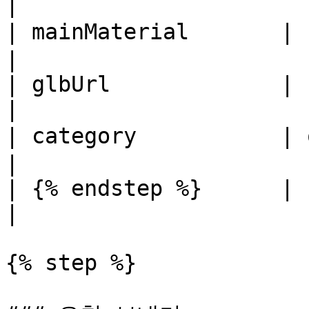
|

| mainMaterial       | string  |     | 주재료  
|

| glbUrl             | string  |     | GLB
|

| category           | object  |     | 카테고
|

| {% endstep %}      |         |     |             
|

{% step %}
