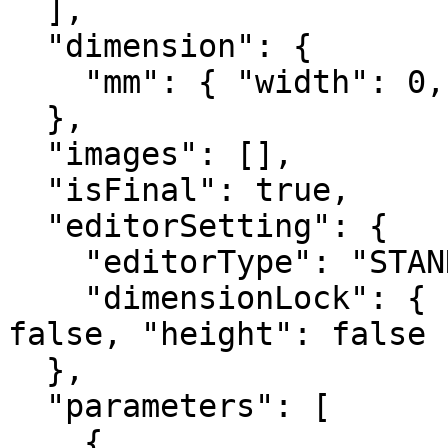
  ],

  "dimension": {

    "mm": { "width": 0, "depth": 0, "height": 0 }

  },

  "images": [],

  "isFinal": true,

  "editorSetting": {

    "editorType": "STANDING_ITEM",

    "dimensionLock": { "width": false, "depth": 
false, "height": false }
  },

  "parameters": [

    {
