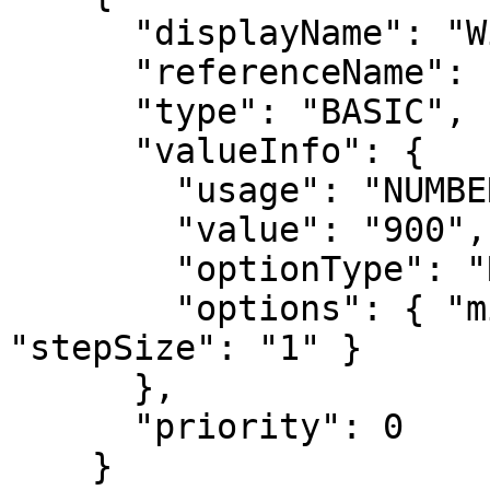
      "displayName": "Width",

      "referenceName": "W",

      "type": "BASIC",

      "valueInfo": {

        "usage": "NUMBER",

        "value": "900",

        "optionType": "RANGE",

        "options": { "min": "100", "max": "2400", 
"stepSize": "1" }

      },

      "priority": 0

    }
