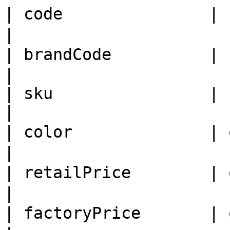
| code               | string  |     | 코드    
|

| brandCode          | string  |     | 브
|

| sku                | string  |     | SKU    
|

| color              | object  |     | 색상    
|

| retailPrice        | object  |     | 소비자
|

| factoryPrice       | object  |     | 공장가  