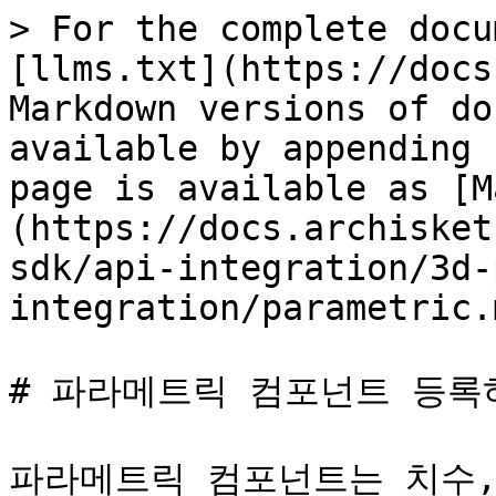
> For the complete docu
[llms.txt](https://docs
Markdown versions of do
available by appending 
page is available as [M
(https://docs.archisket
sdk/api-integration/3d-
integration/parametric.m
# 파라메트릭 컴포넌트 등록하
파라메트릭 컴포넌트는 치수,