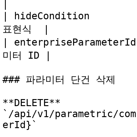
|

| hideCondition       
표현식  |

| enterpriseParameter
미터 ID |

### 파라미터 단건 삭제

**DELETE** 
`/api/v1/parametric/com
erId}`
