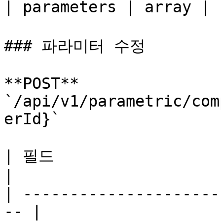
| parameters | array
### 파라미터 수정

**POST** 
`/api/v1/parametric/com
erId}`

| 필드                    
|

| ---------------------
-- |
